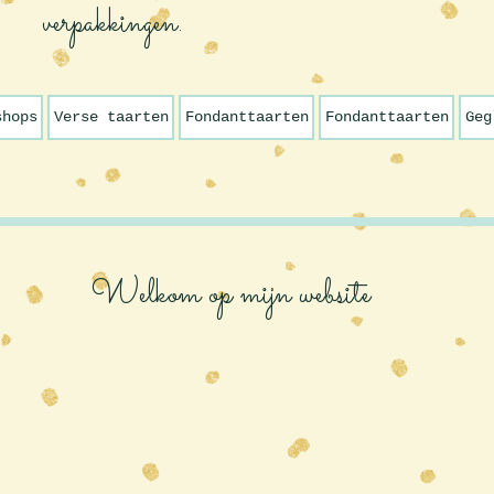
verpakkingen.
shops
Verse taarten
Fondanttaarten
Fondanttaarten
Geg
Welkom op mijn website